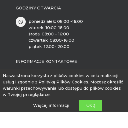
GODZINY OTWARCIA
poniedziałek: 08:00 -16:00
wtorek: 10:00-18:00
środa: 08:00 – 16:00
czwartek: 08:00-16:00
piątek: 12:00- 20:00
INFORMACJE KONTAKTOWE
ul. Wincentego Witosa 1
Nasza strona korzysta z plików cookies w celu realizacji
89-526 Lubiewo
usług i zgodnie z Polityką Plików Cookies. Możesz określić
warunki przechowywania lub dostępu do plików cookies
bckip@lubiewo.pl
w Twojej przeglądarce.
kontakt.bckip@lubiewo.pl
Więcej informacji
Ok :)
512 864 195