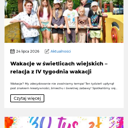
24 lipca 2026
Aktualności
Wakacje w świetlicach wiejskich –
relacja z IV tygodnia wakacji
Wakacje? My zdecydowanie nie zwalniamy tempa! Ten tydzień upłynął
pod znakiem kreatywności, śmiechu i świetnej zabawy! Spotkaliśmy się…
Czytaj więcej