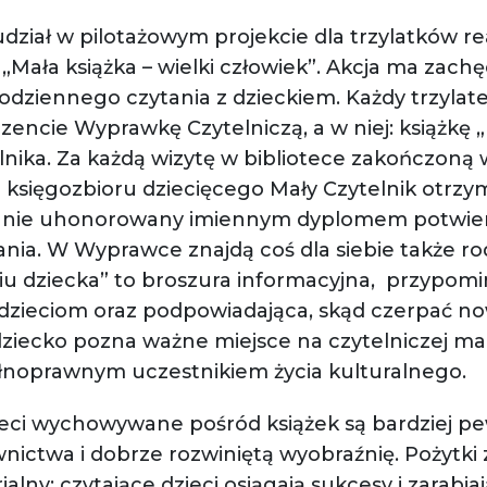
 udział w pilotażowym projekcie dla trzylatków
„Mała książka – wielki człowiek”. Akcja ma zach
codziennego czytania z dzieckiem. Każdy trzylate
ezencie Wyprawkę Czytelniczą, a w niej: książkę 
lnika. Za każdą wizytę w bibliotece zakończon
 księgozbioru dziecięcego Mały Czytelnik otrzym
stanie uhonorowany imiennym dyplomem potwie
nia. W Wyprawce znajdą coś dla siebie także rod
życiu dziecka” to broszura informacyjna, przypom
 dzieciom oraz podpowiadająca, skąd czerpać no
i dziecko pozna ważne miejsce na czytelniczej m
pełnoprawnym uczestnikiem życia kulturalnego.
ieci wychowywane pośród książek są bardziej pe
wnictwa i dobrze rozwiniętą wyobraźnię. Pożytki 
ny: czytające dzieci osiągają sukcesy i zarabiaj