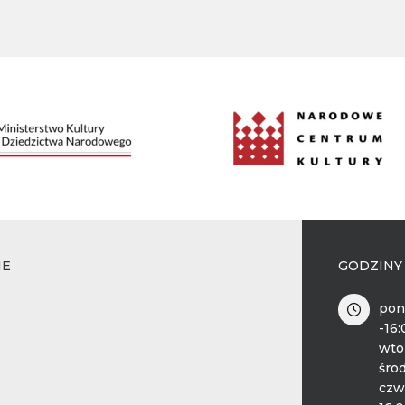
IE
GODZINY
pon
-16
wto
środ
czw