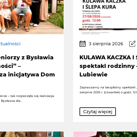
tualności
3 sierpnia 2026
niorzy z Bysławia
KULAWA KACZKA I 
ości” –
spektakl rodzinny
za inicjatywa Dom
Lubiewie
Zapraszamy na bezpłatny spektakl „
sierpnia 2026 r. (czwartek) o godz. 12
rze – tak rozpoczęła się realizacja
z Bysławia dla…
Czytaj więcej