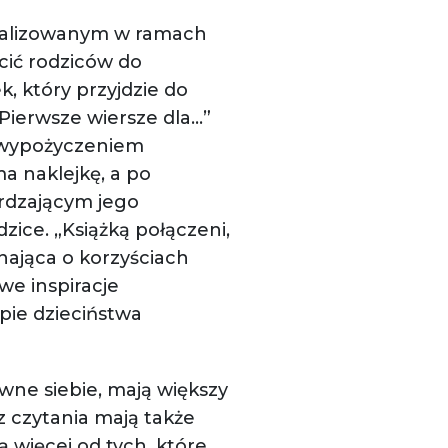
 realizowanym w ramach
ęcić rodziców do
k, który przyjdzie do
„Pierwsze wiersze dla…”
ą wypożyczeniem
a naklejkę, a po
rdzającym jego
zice. „Książką połączeni,
inająca o korzyściach
we inspiracje
apie dzieciństwa
wne siebie, mają większy
z czytania mają także
ą więcej od tych, które