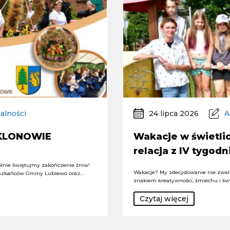
alności
24 lipca 2026
A
 KLONOWIE
Wakacje w świetlic
relacja z IV tygodn
lnie świętujmy zakończenie żniw!
Wakacje? My zdecydowanie nie zwal
szkańców Gminy Lubiewo oraz…
znakiem kreatywności, śmiechu i św
Czytaj więcej