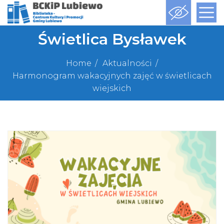
Świetlica Bysławek
Home
Aktualności
Harmonogram wakacyjnych zajęć w świetlicach
wiejskich