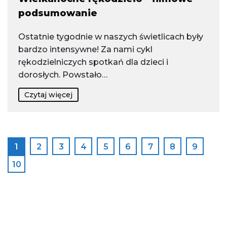
podsumowanie
Ostatnie tygodnie w naszych świetlicach były
bardzo intensywne! Za nami cykl
rękodzielniczych spotkań dla dzieci i
dorosłych. Powstało…
Czytaj więcej
1
2
3
4
5
6
7
8
9
10