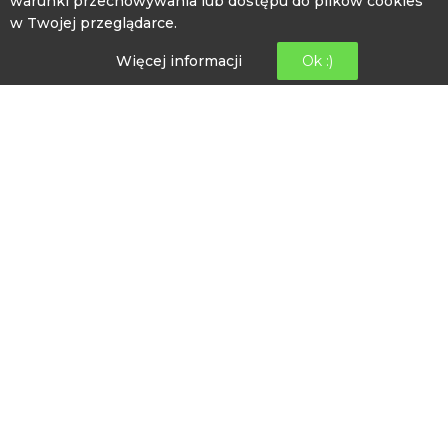
warunki przechowywania lub dostępu do plików cookies
w Twojej przeglądarce.
Więcej informacji
Ok :)
GODZINY OTWARCIA
poniedziałek: 08:00 -16:00
wtorek: 10:00-18:00
środa: 08:00 – 16:00
czwartek: 08:00-16:00
piątek: 12:00- 20:00
INFORMACJE KONTAKTOWE
ul. Wincentego Witosa 1
89-526 Lubiewo
bckip@lubiewo.pl
kontakt.bckip@lubiewo.pl