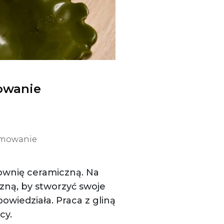
owanie
umowanie
cownię ceramiczną. Na
zną, by stworzyć swoje
owiedziała. Praca z gliną
cy.