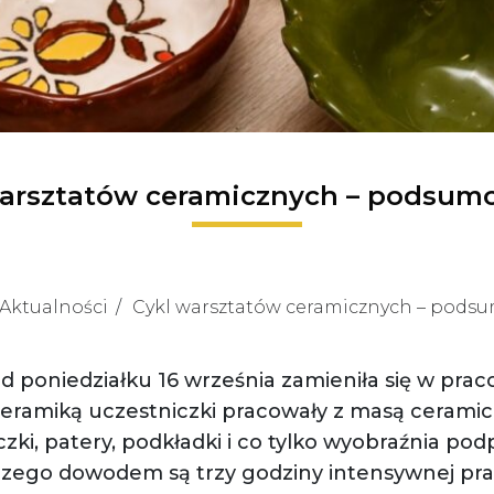
warsztatów ceramicznych – podsum
Aktualności
Cykl warsztatów ceramicznych – pods
od poniedziałku 16 września zamieniła się w pra
eramiką uczestniczki pracowały z masą ceramic
zki, patery, podkładki i co tylko wyobraźnia podp
 czego dowodem są trzy godziny intensywnej pra