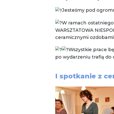
Jesteśmy pod ogrom
W
ramach ostatniego 
WARSZTATOWA NIESPODZI
ceramicznymi ozdobami
Wszystkie prace b
po wydarzeniu trafią do 
I spotkanie z c