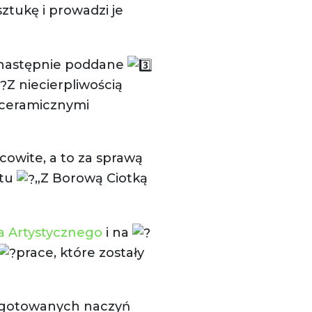
sztukę i prowadzi je
 następnie poddane
Z niecierpliwością
 ceramicznymi
owite, a to za sprawą
ktu
„Z Borową Ciotką
a Artystycznego
i na
prace, które zostały
zygotowanych
naczyń