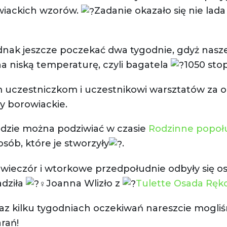
wiackich wzorów.
Zadanie okazało się nie lad
dnak jeszcze poczekać dwa tygodnie, gdyż nasz
na niską temperaturę, czyli bagatela
1050 stop
m uczestniczkom i uczestnikowi warsztatów za
y borowiackie.
ędzie można podziwiać w czasie
Rodzinne popołu
osób, które je stworzyły
.
wieczór i wtorkowe przedpołudnie odbyły się ost
adziła
Joanna Wlizło z
Tulette Osada Ręko
oraz kilku tygodniach oczekiwań nareszcie mogl
rań!