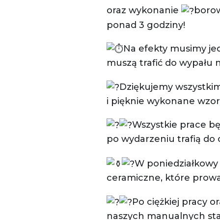
oraz wykonanie
boro
ponad 3 godziny!
Na efekty musimy je
muszą trafić do wypału 
Dziękujemy wszystki
i pięknie wykonane wzor
Wszystkie prace b
po wydarzeniu trafią do 
W poniedziałkowy 
ceramiczne, które prow
Po ciężkiej pracy 
naszych manualnych sta