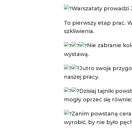
Warszataty prowadzi 
To
pierwszy etap prac. 
szkliwienia.
Nie zabranie ko
wystawą.
Jutro swoja przygo
naszej pracy.
Dzisiaj tajniki po
mogły oprzeć się również 
Zanim powstaną ceram
wyrobić, by nie było pę