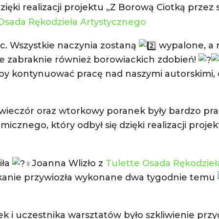
zięki realizacji projektu „Z Borową Ciotką przez 
Osada Rękodzieła Artystycznego
ac. Wszystkie naczynia zostaną
wypalone, a
Nie zabraknie również borowiackich zdobień!
 by kontynuować pracę nad naszymi autorskimi,
wieczór oraz wtorkowy poranek były bardzo prac
icznego, który odbył się dzięki realizacji proje
iła
Joanna Wlizło z
Tulette Osada Rękodzieł
kanie przywiozła wykonane dwa tygodnie temu
k i uczestnika warsztatów było szkliwienie pr