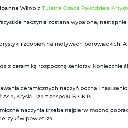
Joanna Wlizło z
Tulette Osada Rękodzieła Artys
Wszystkie naczynia zostaną wypalone, następni
lorystyki i zdobień na motywach borowiackich. A
dę z ceramiką rozpoczną seniorzy. Koniecznie śl
wstawania ceramicznych naczyń poznali nasi senio
Asia, Krysia i Iza z zespołu B-CKiP.
iczne naczynia trzeba najpierw mocno popracowa
cherzyków powietrza.