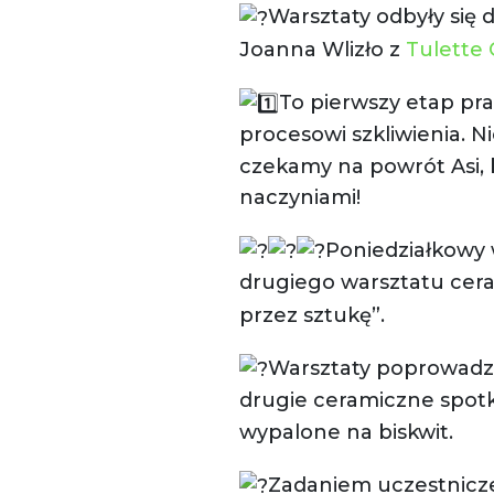
Warsztaty odbyły się d
Joanna Wlizło z
Tulette 
To pierwszy etap pr
procesowi szkliwienia. 
czekamy na powrót Asi,
naczyniami!
Poniedziałkowy 
drugiego warsztatu ceram
przez sztukę”.
Warsztaty poprowadz
drugie ceramiczne spot
wypalone na biskwit.
Zadaniem uczestnicze