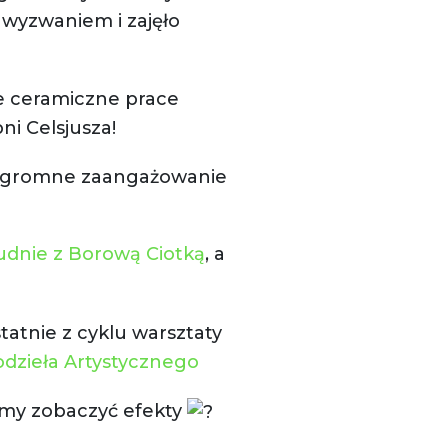
a wyzwaniem i zajęło
e ceramiczne prace
ni Celsjusza!
 ogromne zaangażowanie
dnie z Borową Ciotką
, a
atnie z cyklu warsztaty
dzieła Artystycznego
iśmy zobaczyć efekty