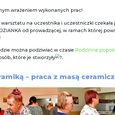
nym wrażeniem wykonanych prac!
warsztatu na uczestnika i uczestniczki czekała
ANKA od prowadzącej, w ramach której powst
!
ędzie można podziwiać w czasie
Rodzinne popołu
osób, które je stworzyły
.
eramiką – praca z masą ceramic