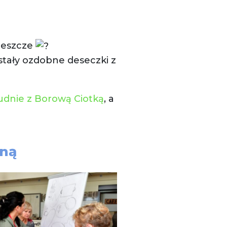
 jeszcze
ały ozdobne deseczki z
dnie z Borową Ciotką
, a
zną