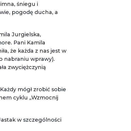
imna, śniegu i
owie, pogodę ducha, a
ila Jurgielska,
more. Pani Kamila
a, że każda z nas jest w
o nabraniu wprawy).
ała zwyciężczynią
 Każdy mógł zrobić sobie
chem cyklu „Wzmocnij
Jastak w szczególności