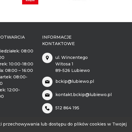
 OTWARCIA
INFORMACJE
KONTAKTOWE
iedziałek: 08:00
:00
ul. Wincentego
rek: 10:00-18:00
Witosa 1
a: 08:00 – 16:00
89-526 Lubiewo
artek: 08:00-
bckip@lubiewo.pl
00
ek: 12:00-
kontakt.bckip@lubiewo.pl
00
512 864 195
unki przechowywania lub dostępu do plików cookies w Twojej