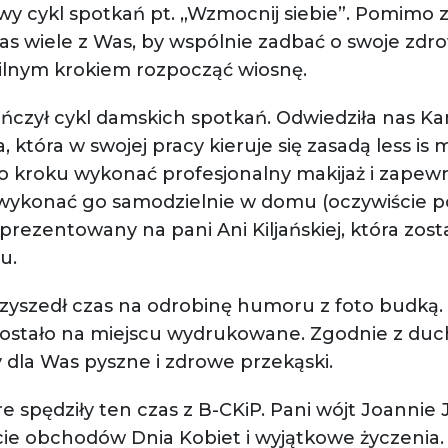
wy cykl spotkań pt. „Wzmocnij siebie”. Pomimo z
as wiele z Was, by wspólnie zadbać o swoje zdr
silnym krokiem rozpocząć wiosnę.
ńczył cykl damskich spotkań. Odwiedziła nas Kam
 która w swojej pracy kieruje się zasadą less is 
 kroku wykonać profesjonalny makijaż i zapewnił
 wykonać go samodzielnie w domu (oczywiście p
prezentowany na pani Ani Kiljańskiej, która zost
u.
rzyszedł czas na odrobinę humoru z foto budką.
 zostało na miejscu wydrukowane. Zgodnie z du
 dla Was pyszne i zdrowe przekąski.
 spędziły ten czas z B-CKiP. Pani wójt Joannie 
ie obchodów Dnia Kobiet i wyjątkowe życzenia.