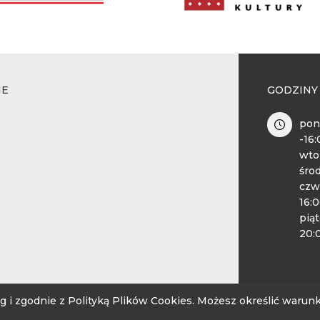
IE
GODZINY
pon
-16
wto
środ
czw
16:
piąt
20:
sług i zgodnie z Polityką Plików Cookies. Możesz określić war