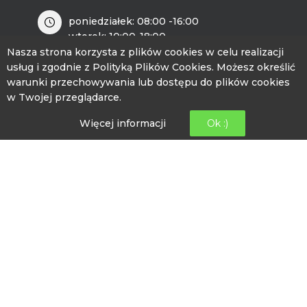
poniedziałek: 08:00 -16:00
wtorek: 10:00-18:00
środa: 08:00 – 16:00
Nasza strona korzysta z plików cookies w celu realizacji
czwartek: 08:00-16:00
usług i zgodnie z Polityką Plików Cookies. Możesz określić
piątek: 12:00- 20:00
warunki przechowywania lub dostępu do plików cookies
w Twojej przeglądarce.
INFORMACJE KONTAKTOWE
Więcej informacji
Ok :)
ul. Wincentego Witosa 1
89-526 Lubiewo
bckip@lubiewo.pl
kontakt.bckip@lubiewo.pl
512 864 195