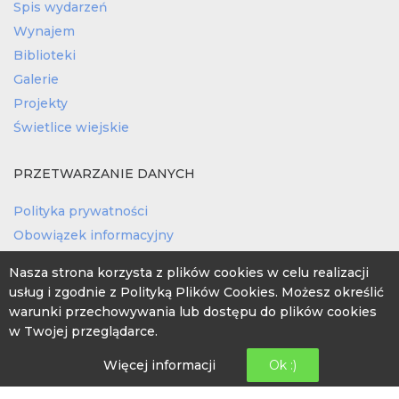
Spis wydarzeń
Wynajem
Biblioteki
Galerie
Projekty
Świetlice wiejskie
PRZETWARZANIE DANYCH
Polityka prywatności
Obowiązek informacyjny
Nasza strona korzysta z plików cookies w celu realizacji
usług i zgodnie z Polityką Plików Cookies. Możesz określić
warunki przechowywania lub dostępu do plików cookies
w Twojej przeglądarce.
GODZINY OTWARCIA
Więcej informacji
Ok :)
poniedziałek: 08:00 -16:00