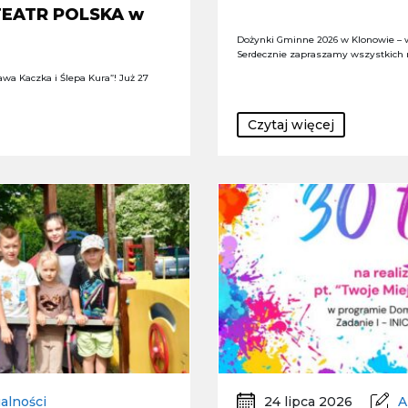
 TEATR POLSKA w
Dożynki Gminne 2026 w Klonowie – 
Serdecznie zapraszamy wszystkich
wa Kaczka i Ślepa Kura”! Już 27
Czytaj więcej
alności
24 lipca 2026
A