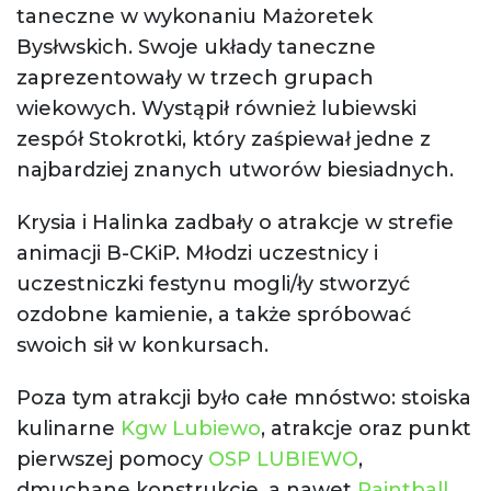
taneczne w wykonaniu Mażoretek
Bysłwskich. Swoje układy taneczne
zaprezentowały w trzech grupach
wiekowych. Wystąpił również lubiewski
zespół Stokrotki, który zaśpiewał jedne z
najbardziej znanych utworów biesiadnych.
Krysia i Halinka zadbały o atrakcje w strefie
animacji B-CKiP. Młodzi uczestnicy i
uczestniczki festynu mogli/ły stworzyć
ozdobne kamienie, a także spróbować
swoich sił w konkursach.
Poza tym atrakcji było całe mnóstwo: stoiska
kulinarne
Kgw Lubiewo
, atrakcje oraz punkt
pierwszej pomocy
OSP LUBIEWO
,
dmuchane konstrukcje, a nawet
Paintball