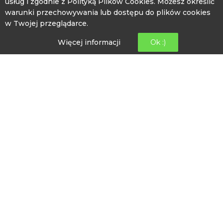
usług i zgodnie z Polityką Plików Cookies. Możesz określić
warunki przechowywania lub dostępu do plików cookies
PRZETWARZANIE DANYCH
w Twojej przeglądarce.
Polityka prywatności
Więcej informacji
Ok :)
Obowiązek informacyjny
GODZINY OTWARCIA
poniedziałek: 08:00 -16:00
wtorek: 10:00-18:00
środa: 08:00 – 16:00
czwartek: 08:00-16:00
piątek: 12:00- 20:00
INFORMACJE KONTAKTOWE