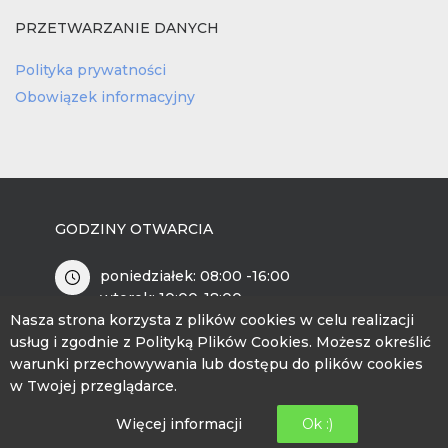
PRZETWARZANIE DANYCH
Polityka prywatności
Obowiązek informacyjny
GODZINY OTWARCIA
poniedziałek: 08:00 -16:00
wtorek: 10:00-18:00
środa: 08:00 – 16:00
Nasza strona korzysta z plików cookies w celu realizacji
czwartek: 08:00-16:00
usług i zgodnie z Polityką Plików Cookies. Możesz określić
piątek: 12:00- 20:00
warunki przechowywania lub dostępu do plików cookies
w Twojej przeglądarce.
INFORMACJE KONTAKTOWE
Więcej informacji
Ok :)