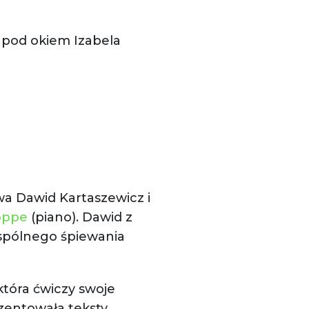
ą pod okiem Izabela
 Dawid Kartaszewicz i
oppe
(piano). Dawid z
wspólnego śpiewania
która ćwiczy swoje
zentowała teksty