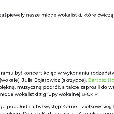
zaśpiewały nasze młode wokalistki, które ćwicz
mu był koncert kolęd w wykonaniu rodzeństwa
wokale), Julia Bojarowicz (skrzypce),
Bartosz H
 piękną, muzyczną podróż, a także zaprosili do 
młode wokalistki z grupy wokalnej B-CKiP.
go popołudnia był występ Kornelii Ziółkowskiej, 
pod okiem Dawida Kartaszewicza. Kornelia zapre