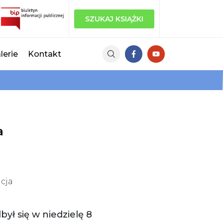
SZUKAJ KSIĄŻKI
lerie
Kontakt
a
acja
ył się w niedzielę 8