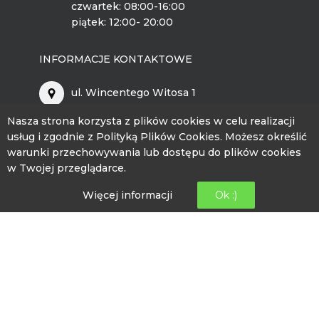
czwartek: 08:00-16:00
piątek: 12:00- 20:00
INFORMACJE KONTAKTOWE
ul. Wincentego Witosa 1
89-526 Lubiewo
Nasza strona korzysta z plików cookies w celu realizacji
bckip@lubiewo.pl
usług i zgodnie z Polityką Plików Cookies. Możesz określić
warunki przechowywania lub dostępu do plików cookies
kontakt.bckip@lubiewo.pl
w Twojej przeglądarce.
Więcej informacji
Ok :)
512 864 195
© 2026 - BCKiP Lubiewo