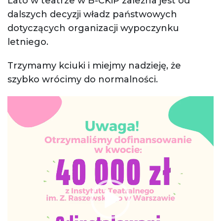
Lato w teatrze w B-CKiP zależna jest od
dalszych decyzji władz państwowych
dotyczących organizacji wypoczynku
letniego.
Trzymamy kciuki i miejmy nadzieję, że
szybko wrócimy do normalności.
Odtwarzacz
video