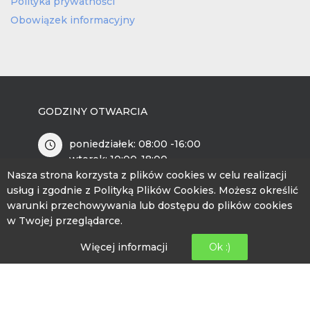
Polityka prywatności
Obowiązek informacyjny
GODZINY OTWARCIA
poniedziałek: 08:00 -16:00
wtorek: 10:00-18:00
środa: 08:00 – 16:00
Nasza strona korzysta z plików cookies w celu realizacji
czwartek: 08:00-16:00
usług i zgodnie z Polityką Plików Cookies. Możesz określić
piątek: 12:00- 20:00
warunki przechowywania lub dostępu do plików cookies
w Twojej przeglądarce.
INFORMACJE KONTAKTOWE
Więcej informacji
Ok :)
ul. Wincentego Witosa 1
89-526 Lubiewo