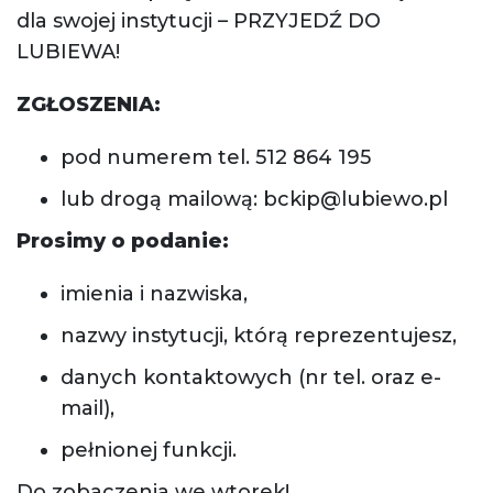
dla swojej instytucji – PRZYJEDŹ DO
LUBIEWA!
ZGŁOSZENIA:
pod numerem tel. 512 864 195
lub drogą mailową: bckip@lubiewo.pl
Prosimy o podanie:
imienia i nazwiska,
nazwy instytucji, którą reprezentujesz,
danych kontaktowych (nr tel. oraz e-
mail),
pełnionej funkcji.
Do zobaczenia we wtorek!