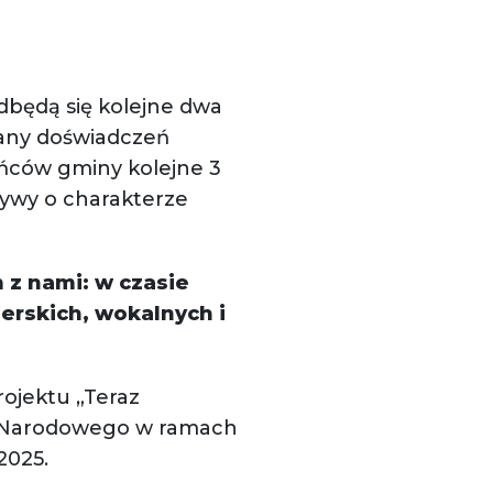
odbędą się kolejne dwa
iany doświadczeń
ańców gminy kolejne 3
tywy o charakterze
z nami: w czasie
erskich, wokalnych i
rojektu „Teraz
wa Narodowego w ramach
2025.