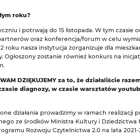
łym roku?
tyczniu i potrwają do 15 listopada. W tym czasie 
i i partnerów oraz konferencja/forum w celu wym
22 roku nasza instytucja zorganizuje dla mieszk
y. Ogłoszony zostanie również konkurs na inicja
m.
 DZIĘKUJEMY za to, że działaliście razem 
czasie diagnozy, w czasie warsztatów youtub
one działania prowadzimy w ramach realizacji p
anego ze środków Ministra Kultury i Dziedzict
rogramu Rozwoju Czytelnictwa 2.0 na lata 2021-