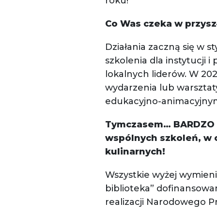
roku!
Co Was czeka w przysz
Działania zaczną się w s
szkolenia dla instytucj
lokalnych liderów. W 20
wydarzenia lub warsztat
edukacyjno-animacyjny
Tymczasem… BARDZO WAM
wspólnych szkoleń, w 
kulinarnych!
Wszystkie wyżej wymieni
biblioteka” dofinansow
realizacji Narodowego P