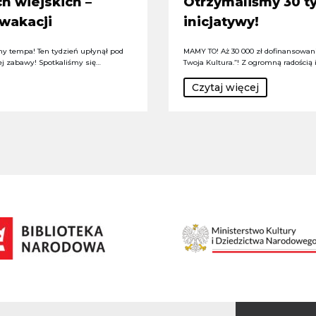
h wiejskich –
Otrzymaliśmy 30 ty
 wakacji
inicjatywy!
y tempa! Ten tydzień upłynął pod
MAMY TO! Aż 30 000 zł dofinansowania
ej zabawy! Spotkaliśmy się…
Twoja Kultura.”! Z ogromną radością
Czytaj więcej