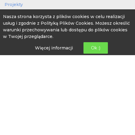
Projekty
Świetlice wiejskie
Nasza strona korzysta z plików cookies w celu realizacji
usług i zgodnie z Polityką Plików Cookies. Możesz określić
PRZETWARZANIE DANYCH
warunki przechowywania lub dostępu do plików cookies
w Twojej przeglądarce.
Polityka prywatności
Więcej informacji
Ok :)
Obowiązek informacyjny
GODZINY OTWARCIA
poniedziałek: 08:00 -16:00
wtorek: 10:00-18:00
środa: 08:00 – 16:00
czwartek: 08:00-16:00
piątek: 12:00- 20:00