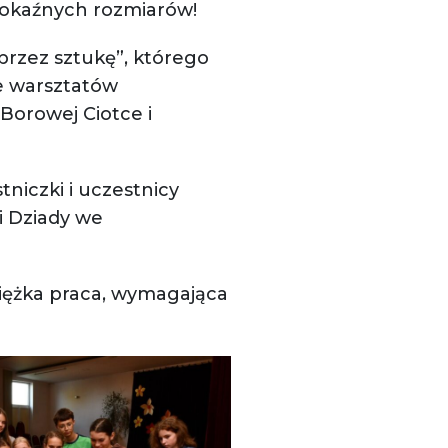
 pokaźnych rozmiarów!
 przez sztukę”, którego
e warsztatów
 Borowej Ciotce i
niczki i uczestnicy
i Dziady we
ciężka praca, wymagająca