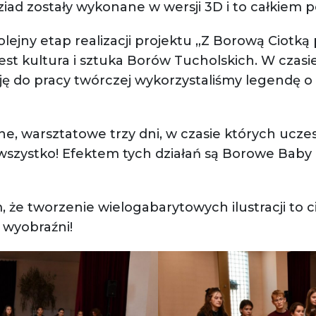
ziad zostały wykonane w wersji 3D i to całkiem
olejny etap realizacji projektu „Z Borową Ciotką
t kultura i sztuka Borów Tucholskich. W czasi
cję do pracy twórczej wykorzystaliśmy legendę o
e, warsztatowe trzy dni, w czasie których uczest
 wszystko! Efektem tych działań są Borowe Baby 
że tworzenie wielogabarytowych ilustracji to 
 wyobraźni!