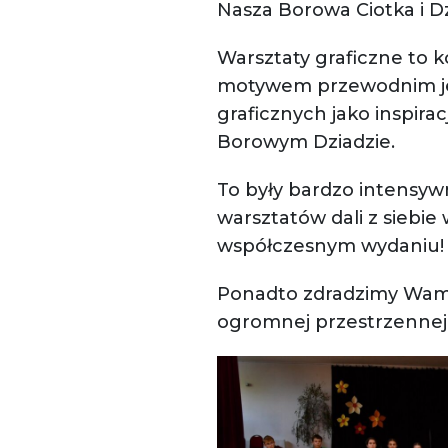
Nasza Borowa Ciotka i D
Warsztaty graficzne to k
motywem przewodnim jes
graficznych jako inspira
Borowym Dziadzie.
To były bardzo intensywn
warsztatów dali z siebie
współczesnym wydaniu!
Ponadto zdradzimy Wam, 
ogromnej przestrzennej