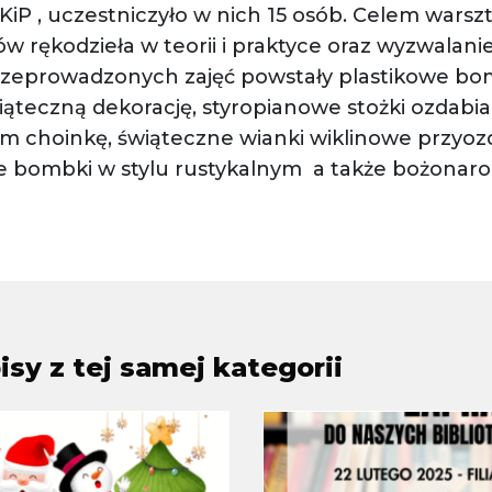
iP , uczestniczyło w nich 15 osób. Celem warsz
rękodzieła w teorii i praktyce oraz wyzwalani
rzeprowadzonych zajęć powstały plastikowe bo
iąteczną dekorację, styropianowe stożki ozdab
em choinkę, świąteczne wianki wiklinowe przyo
 bombki w stylu rustykalnym a także bożonar
sy z tej samej kategorii