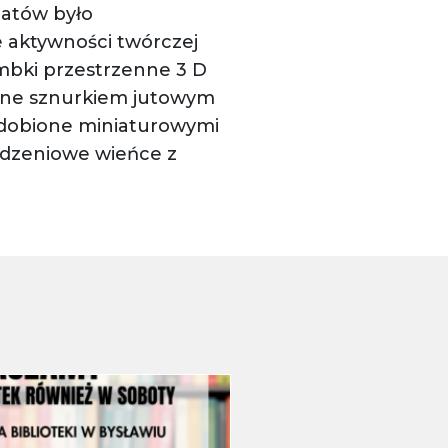
tatów było
e aktywności twórczej
mbki przestrzenne 3 D
iane sznurkiem jutowym
zdobione miniaturowymi
odzeniowe wieńce z