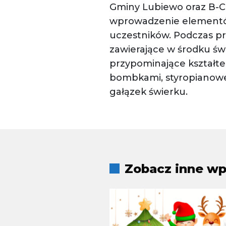
Gminy Lubiewo oraz B-CK
wprowadzenie elementów 
uczestników. Podczas p
zawierające w środku św
przypominające kształt
bombkami, styropianowe
gałązek świerku.
Zobacz inne wpi