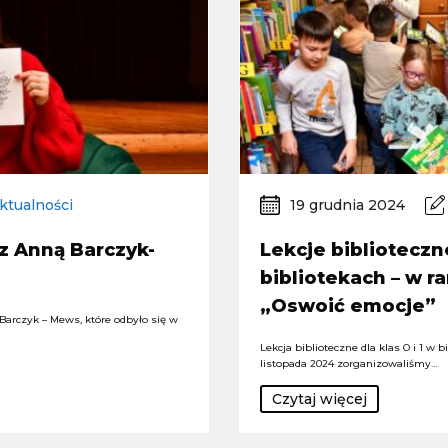
ktualności
19 grudnia 2024
z Anną Barczyk-
Lekcje bibliotecz
bibliotekach – w r
„Oswoić emocje”
Barczyk – Mews, które odbyło się w
Lekcja biblioteczne dla klas O i 1 w 
listopada 2024 zorganizowaliśmy…
Czytaj więcej