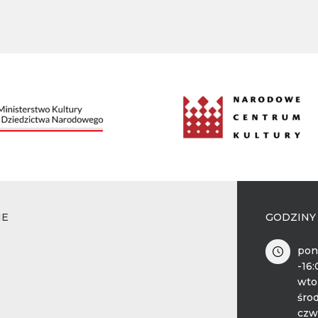
IE
GODZINY
pon
-16
wto
środ
czw