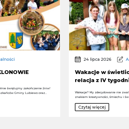
alności
24 lipca 2026
A
 KLONOWIE
Wakacje w świetlic
relacja z IV tygodn
lnie świętujmy zakończenie żniw!
Wakacje? My zdecydowanie nie zwal
szkańców Gminy Lubiewo oraz…
znakiem kreatywności, śmiechu i św
Czytaj więcej