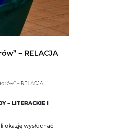
iorów” – RELACJA
eniorów” – RELACJA
Y – LITERACKIE I
li okazję wysłuchać