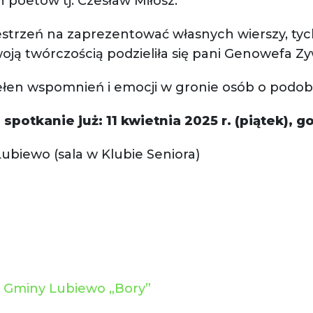
 poetów tj. Czesław Miłosz.
estrzeń na zaprezentować własnych wierszy, tych
oją twórczością podzieliła się pani Genowefa Zy
ełen wspomnień i emocji w gronie osób o podobn
potkanie już: 11 kwietnia 2025 r. (piątek), g
ubiewo (sala w Klubie Seniora)
 Gminy Lubiewo „Bory”