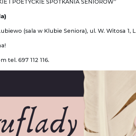
KIE I POETYCKIE SPOTKANIA SENIORÓW”
da)
biewo (sala w Klubie Seniora), ul. W. Witosa 1,
a!
tel. 697 112 116.