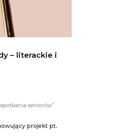
– literackie i
e spotkania seniorów”
owujący projekt pt.